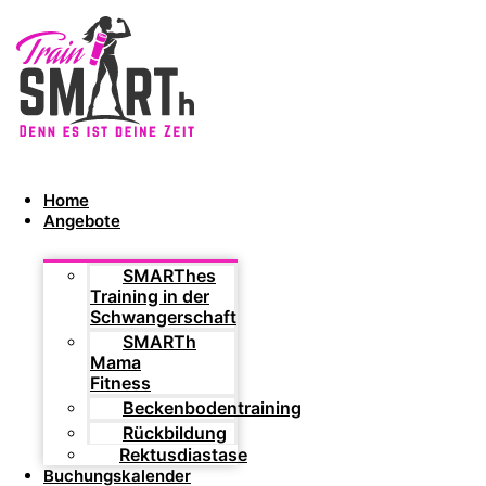
Home
Angebote
SMARThes
Training in der
Schwangerschaft
SMARTh
Mama
Fitness
Beckenbodentraining
Rückbildung
Rektusdiastase
Buchungskalender