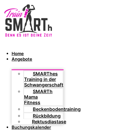
Home
Angebote
SMARThes
Training in der
Schwangerschaft
SMARTh
Mama
Fitness
Beckenbodentraining
Rückbildung
Rektusdiastase
Buchungskalender