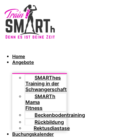
Home
Angebote
SMARThes
Training in der
Schwangerschaft
SMARTh
Mama
Fitness
Beckenbodentraining
Rückbildung
Rektusdiastase
Buchungskalender