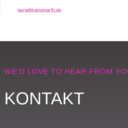
laura@trainsmarth.de
WE'D LOVE TO HEAR FROM YO
KONTAKT