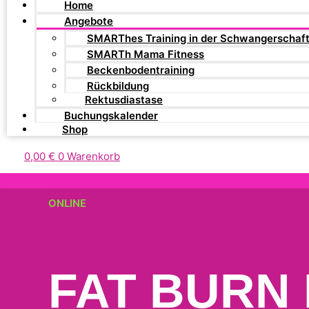
Home
Angebote
SMARThes Training in der Schwangerschaf
SMARTh Mama Fitness
Beckenbodentraining
Rückbildung
Rektusdiastase
Buchungskalender
Shop
0,00
€
0
Warenkorb
ONLINE
FAT BURN 