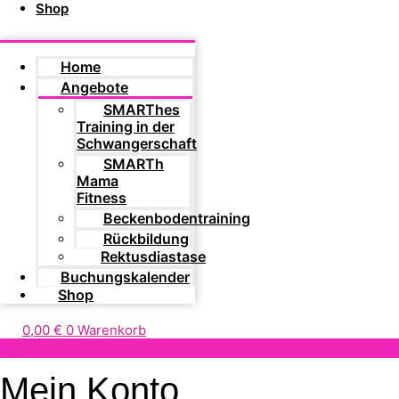
Shop
Home
Angebote
SMARThes
Training in der
Schwangerschaft
SMARTh
Mama
Fitness
Beckenbodentraining
Rückbildung
Rektusdiastase
Buchungskalender
Shop
0,00
€
0
Warenkorb
Mein Konto