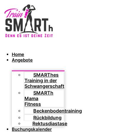
Home
Angebote
SMARThes
Training in der
Schwangerschaft
SMARTh
Mama
Fitness
Beckenbodentraining
Rückbildung
Rektusdiastase
Buchungskalender