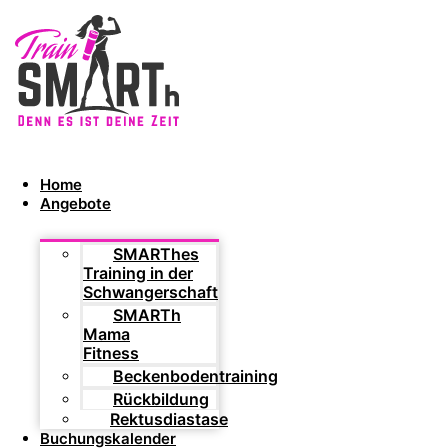
Home
Angebote
SMARThes
Training in der
Schwangerschaft
SMARTh
Mama
Fitness
Beckenbodentraining
Rückbildung
Rektusdiastase
Buchungskalender