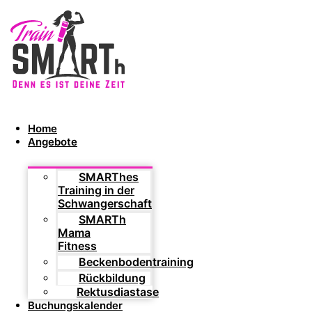
Home
Angebote
SMARThes
Training in der
Schwangerschaft
SMARTh
Mama
Fitness
Beckenbodentraining
Rückbildung
Rektusdiastase
Buchungskalender