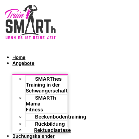
Home
Angebote
SMARThes
Training in der
Schwangerschaft
SMARTh
Mama
Fitness
Beckenbodentraining
Rückbildung
Rektusdiastase
Buchungskalender