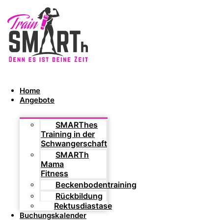
Home
Angebote
SMARThes
Training in der
Schwangerschaft
SMARTh
Mama
Fitness
Beckenbodentraining
Rückbildung
Rektusdiastase
Buchungskalender