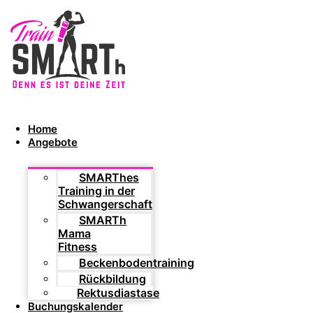
Home
Angebote
SMARThes
Training in der
Schwangerschaft
SMARTh
Mama
Fitness
Beckenbodentraining
Rückbildung
Rektusdiastase
Buchungskalender