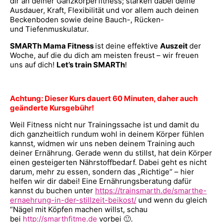
dir an deiner Ganzkörperfitness; stärken dabei deine
Ausdauer, Kraft, Flexibilität und vor allem auch deinen
Beckenboden sowie deine Bauch-, Rücken-
und Tiefenmuskulatur.
SMARTh Mama Fitness
ist deine effektive
Auszeit
der
Woche, auf die du dich am meisten freust – wir freuen
uns auf dich!
Let’s train SMARTh
!
Achtung: Dieser Kurs dauert 60 Minuten, daher auch
geänderte Kursgebühr!
Weil Fitness nicht nur Trainingssache ist und damit du
dich ganzheitlich rundum wohl in deinem Körper fühlen
kannst, widmen wir uns neben deinem Training auch
deiner Ernährung. Gerade wenn du stillst, hat dein Körper
einen gesteigerten Nährstoffbedarf. Dabei geht es nicht
darum, mehr zu essen, sondern das „Richtige“ – hier
helfen wir dir dabei! Eine Ernährungsberatung dafür
kannst du buchen unter
https://trainsmarth.de/smarthe-
ernaehrung-in-der-stillzeit-beikost/
und wenn du gleich
“Nägel mit Köpfen machen willst, schau
bei
http://smarthfitme.de
vorbei 🙂.