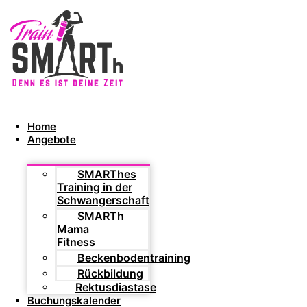
Home
Angebote
SMARThes
Training in der
Schwangerschaft
SMARTh
Mama
Fitness
Beckenbodentraining
Rückbildung
Rektusdiastase
Buchungskalender