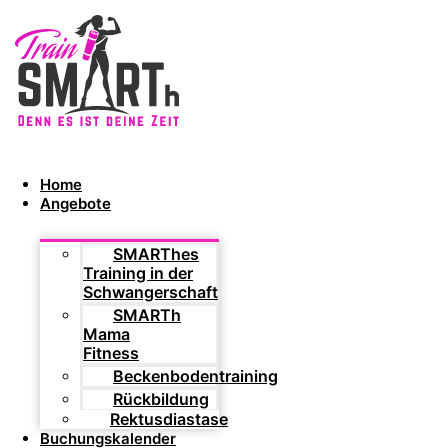
Home
Angebote
SMARThes
Training in der
Schwangerschaft
SMARTh
Mama
Fitness
Beckenbodentraining
Rückbildung
Rektusdiastase
Buchungskalender