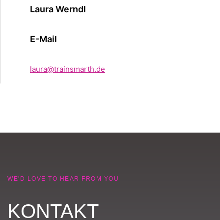
Laura Werndl
E-Mail
laura@trainsmarth.de
WE'D LOVE TO HEAR FROM YOU
KONTAKT