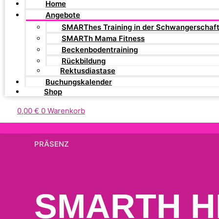
Home
Angebote
SMARThes Training in der Schwangerschaf
SMARTh Mama Fitness
Beckenbodentraining
Rückbildung
Rektusdiastase
Buchungskalender
Shop
0,00
€
0
Warenkorb
PRÄSENZ
SMARTH HI