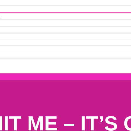
t
IT ME – IT’S