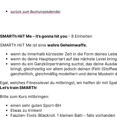
zurück zum Buchungskalender
SMARTh HiiT Me – it’s gonna hit you
– 8 Einheiten
SMARTh HiiT Me ist eine
wahre Geheimwaffe
,
wenn du innerhalb kürzester Zeit in die Form deines Leb
wenn du deine Hauptsportart auf das nächste Level bringe
wenn du ein Ganzkörpertraining suchst, das deine Ausda
bringt, gleichzeitig vor allem jedoch deinen (Fett-)Stoffw
ganzheitlich, gleichmäßig modelliert und deine Muskeln de
Egal, welches Fitnesslevel du mitbringst, wir helfen dir mit S
Let’s train SMARTh
!
Bitte zum Kurs mitbringen:
einen sehr guten Sport-BH
Etwas zu trinken!
Faszien-Tools (Blackroll, 1 kleinen Ball) – falls vorhanden