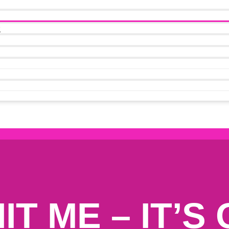
t
IT ME – IT’S