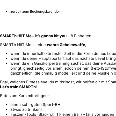
zurück zum Buchungskalender
SMARTh HiiT Me – it’s gonna hit you
– 8 Einheiten
SMARTh HiiT Me ist eine
wahre Geheimwaffe
,
wenn du innerhalb kürzester Zeit in die Form deines Leb
wenn du deine Hauptsportart auf das nächste Level bringe
wenn du ein Ganzkörpertraining suchst, das deine Ausda
bringt, gleichzeitig vor allem jedoch deinen (Fett-)Stoffw
ganzheitlich, gleichmäßig modelliert und deine Muskeln de
Egal, welches Fitnesslevel du mitbringst, wir helfen dir mit S
Let’s train SMARTh
!
Bitte zum Kurs mitbringen:
einen sehr guten Sport-BH
Etwas zu trinken!
Faszien-Tools (Blackroll, 1 kleinen Ball) – falls vorhanden