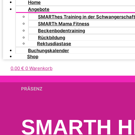
Home
Angebote
SMARThes Training in der Schwangerschaf
SMARTh Mama Fitness
Beckenbodentraining
Rückbildung
Rektusdiastase
Buchungskalender
Shop
0,00
€
0
Warenkorb
PRÄSENZ
SMARTH HI