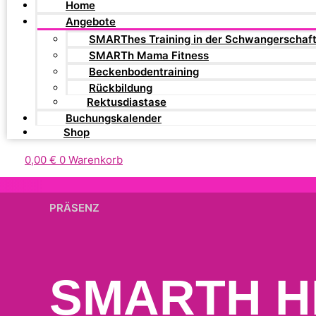
Home
Angebote
SMARThes Training in der Schwangerschaf
SMARTh Mama Fitness
Beckenbodentraining
Rückbildung
Rektusdiastase
Buchungskalender
Shop
0,00
€
0
Warenkorb
PRÄSENZ
SMARTH HI