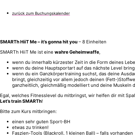
zurück zum Buchungskalender
SMARTh HiiT Me – it’s gonna hit you
– 8 Einheiten
SMARTh HiiT Me ist eine
wahre Geheimwaffe
,
wenn du innerhalb kürzester Zeit in die Form deines Leb
wenn du deine Hauptsportart auf das nächste Level bringe
wenn du ein Ganzkörpertraining suchst, das deine Ausda
bringt, gleichzeitig vor allem jedoch deinen (Fett-)Stoffw
ganzheitlich, gleichmäßig modelliert und deine Muskeln de
Egal, welches Fitnesslevel du mitbringst, wir helfen dir mit S
Let’s train SMARTh
!
Bitte zum Kurs mitbringen:
einen sehr guten Sport-BH
etwas zu trinken!
Faszien-Tools (Blackroll, 1 kleinen Ball) – falls vorhanden