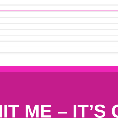
t
IT ME – IT’S