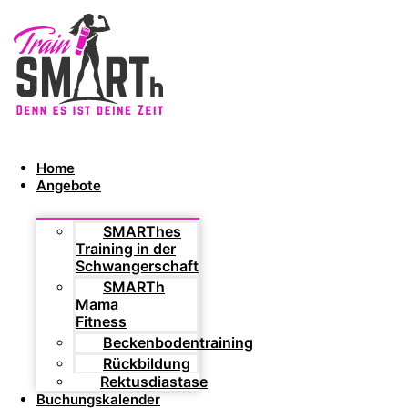
Home
Angebote
SMARThes
Training in der
Schwangerschaft
SMARTh
Mama
Fitness
Beckenbodentraining
Rückbildung
Rektusdiastase
Buchungskalender