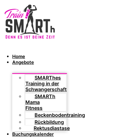
Home
Angebote
SMARThes
Training in der
Schwangerschaft
SMARTh
Mama
Fitness
Beckenbodentraining
Rückbildung
Rektusdiastase
Buchungskalender