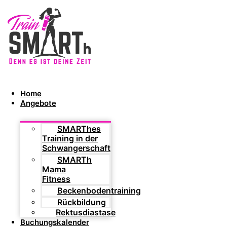
Home
Angebote
SMARThes
Training in der
Schwangerschaft
SMARTh
Mama
Fitness
Beckenbodentraining
Rückbildung
Rektusdiastase
Buchungskalender