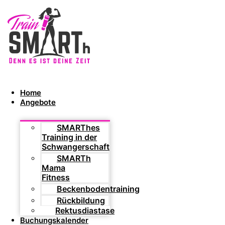
Home
Angebote
SMARThes
Training in der
Schwangerschaft
SMARTh
Mama
Fitness
Beckenbodentraining
Rückbildung
Rektusdiastase
Buchungskalender