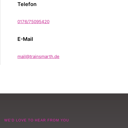
Telefon
0176/75095420
E-Mail
mail@trainsmarth.de
WE'D LOVE TO HEAR FROM YOU