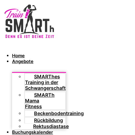
Home
Angebote
SMARThes
Training in der
Schwangerschaft
SMARTh
Mama
Fitness
Beckenbodentraining
Rückbildung
Rektusdiastase
Buchungskalender