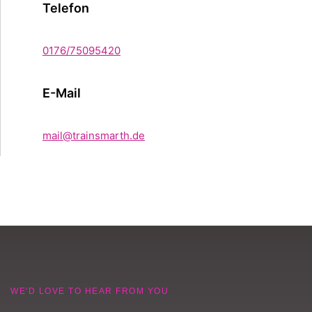
Telefon
0176/75095420
E-Mail
mail@trainsmarth.de
WE'D LOVE TO HEAR FROM YOU