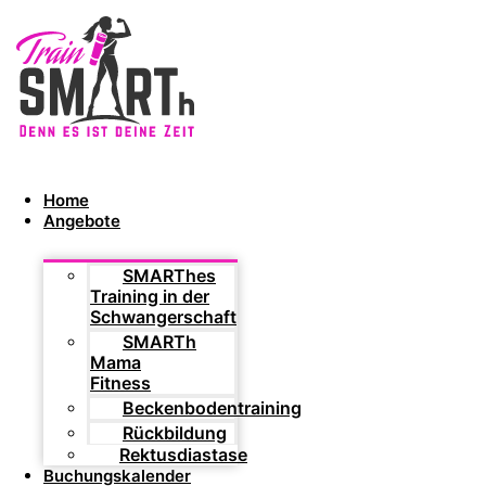
Home
Angebote
SMARThes
Training in der
Schwangerschaft
SMARTh
Mama
Fitness
Beckenbodentraining
Rückbildung
Rektusdiastase
Buchungskalender