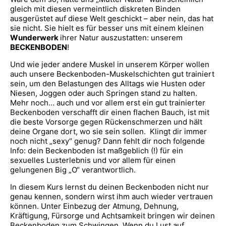
gleich mit diesen vermeintlich diskreten Binden
ausgerüstet auf diese Welt geschickt – aber nein, das hat
sie nicht. Sie hielt es für besser uns mit einem kleinen
Wunderwerk
ihrer Natur auszustatten: unserem
BECKENBODEN
!
Und wie jeder andere Muskel in unserem Körper wollen
auch unsere Beckenboden-Muskelschichten gut trainiert
sein, um den Belastungen des Alltags wie Husten oder
Niesen, Joggen oder auch Springen stand zu halten.
Mehr noch… auch und vor allem erst ein gut trainierter
Beckenboden verschafft dir einen flachen Bauch, ist mit
die beste Vorsorge gegen Rückenschmerzen und hält
deine Organe dort, wo sie sein sollen. Klingt dir immer
noch nicht „sexy“ genug? Dann fehlt dir noch folgende
Info: dein Beckenboden ist maßgeblich (!) für ein
sexuelles Lusterlebnis und vor allem für einen
gelungenen Big „O“ verantwortlich.
In diesem Kurs lernst du deinen Beckenboden nicht nur
genau kennen, sondern wirst ihm auch wieder vertrauen
können. Unter Einbezug der Atmung, Dehnung,
Kräftigung, Fürsorge und Achtsamkeit bringen wir deinen
Beckenboden zum Schwingen. Wenn du Lust auf