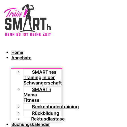
Home
Angebote
SMARThes
Training in der
Schwangerschaft
SMARTh
Mama
Fitness
Beckenbodentraining
Rückbildung
Rektusdiastase
Buchungskalender