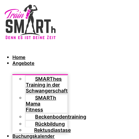
Home
Angebote
SMARThes
Training in der
Schwangerschaft
SMARTh
Mama
Fitness
Beckenbodentraining
Rückbildung
Rektusdiastase
Buchungskalender