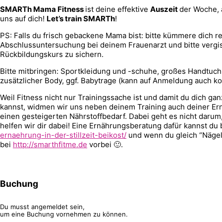
SMARTh Mama Fitness
ist deine effektive
Auszeit
der Woche, 
uns auf dich!
Let’s train SMARTh
!
PS: Falls du frisch gebackene Mama bist: bitte kümmere dich re
Abschlussuntersuchung bei deinem Frauenarzt und bitte vergiss
Rückbildungskurs zu sichern.
Bitte mitbringen: Sportkleidung und -schuhe, großes Handtuch,
zusätzlicher Body, ggf. Babytrage (kann auf Anmeldung auch k
Weil Fitness nicht nur Trainingssache ist und damit du dich ga
kannst, widmen wir uns neben deinem Training auch deiner Ernä
einen gesteigerten Nährstoffbedarf. Dabei geht es nicht darum,
helfen wir dir dabei! Eine Ernährungsberatung dafür kannst du
ernaehrung-in-der-stillzeit-beikost/
und wenn du gleich “Nägel
bei
http://smarthfitme.de
vorbei 🙂.
Buchung
Du musst angemeldet sein,
um eine Buchung vornehmen zu können.