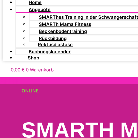
Home
Angebote
SMARThes Training in der Schwangerschaf
SMARTh Mama Fitness
Beckenbodentraining
Rückbildung
Rektusdiastase
Buchungskalender
Shop
0,00
€
0
Warenkorb
ONLINE
SMARTH M