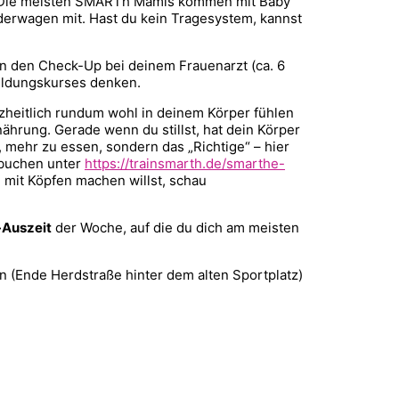
. Die meisten SMARTh Mamis kommen mit Baby
derwagen mit. Hast du kein Tragesystem, kannst
an den Check-Up bei deinem Frauenarzt (ca. 6
ildungskurses denken.
nzheitlich rundum wohl in deinem Körper fühlen
hrung. Gerade wenn du stillst, hat dein Körper
 mehr zu essen, sondern das „Richtige“ – hier
 buchen unter
https://trainsmarth.de/smarthe-
 mit Köpfen machen willst, schau
-Auszeit
der Woche, auf die du dich am meisten
n (Ende Herdstraße hinter dem alten Sportplatz)