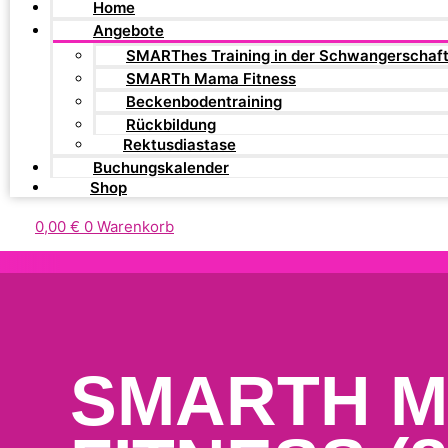
Home
Angebote
SMARThes Training in der Schwangerschaf
SMARTh Mama Fitness
Beckenbodentraining
Rückbildung
Rektusdiastase
Buchungskalender
Shop
0,00
€
0
Warenkorb
SMARTH 