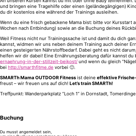
An unseren Kursen kannst du mit oder ohne Baby teilnehmen
und bringen eine Tragehilfe oder einen (geländegängigen) Kin
du dir kostenlos eine während der Trainings ausleihen.
Wenn du eine frisch gebackene Mama bist: bitte vor Kursstart 
Wochen nach Entbindung) sowie an die Buchung deines Rückb
Weil Fitness nicht nur Trainingssache ist und damit du dich ga
kannst, widmen wir uns neben deinem Training auch deiner Ernä
einen gesteigerten Nährstoffbedarf. Dabei geht es nicht darum,
helfen wir dir dabei! Eine Ernährungsberatung dafür kannst du
ernaehrung-in-der-stillzeit-beikost/
und wenn du gleich “Nägel
bei
http://smarthfitme.de
vorbei 🙂.
SMARTh Mama OUTDOOR Fitness
ist deine
effektive Frische
freust – wir freuen uns auf dich!
Let’s train SMARTh!
Treffpunkt: Wanderparkplatz “Loch 1” in Dornstadt, Tomerdinge
Buchung
Du musst angemeldet sein,