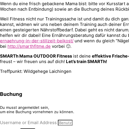
Wenn du eine frisch gebackene Mama bist: bitte vor Kursstart 
Wochen nach Entbindung) sowie an die Buchung deines Rückb
Weil Fitness nicht nur Trainingssache ist und damit du dich ga
kannst, widmen wir uns neben deinem Training auch deiner Ernä
einen gesteigerten Nährstoffbedarf. Dabei geht es nicht darum,
helfen wir dir dabei! Eine Ernährungsberatung dafür kannst du
ernaehrung-in-der-stillzeit-beikost/
und wenn du gleich “Nägel
bei
http://smarthfitme.de
vorbei 🙂.
SMARTh Mama OUTDOOR Fitness
ist deine
effektive Frische
freust – wir freuen uns auf dich!
Let’s train SMARTh!
Treffpunkt: Wildgehege Laichingen
Buchung
Du musst angemeldet sein,
um eine Buchung vornehmen zu können.
Username or Email Address