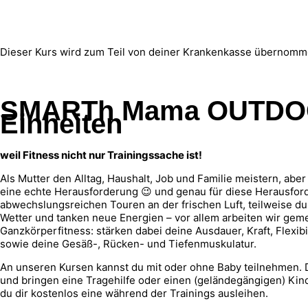
Dieser Kurs wird zum Teil von deiner Krankenkasse übernomm
SMARTh Mama OUTDOOR
Einheiten
weil Fitness nicht nur Trainingssache ist!
Als Mutter den Alltag, Haushalt, Job und Familie meistern, abe
eine echte Herausforderung 😉 und genau für diese Herausford
abwechslungsreichen Touren an der frischen Luft, teilweise dur
Wetter und tanken neue Energien – vor allem arbeiten wir geme
Ganzkörperfitness: stärken dabei deine Ausdauer, Kraft, Flexi
sowie deine Gesäß-, Rücken- und Tiefenmuskulatur.
An unseren Kursen kannst du mit oder ohne Baby teilnehmen
und bringen eine Tragehilfe oder einen (geländegängigen) Kin
du dir kostenlos eine während der Trainings ausleihen.