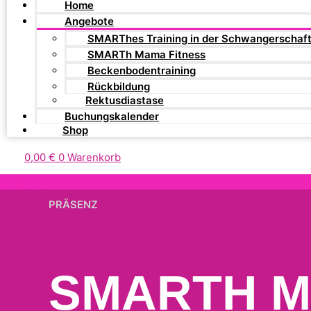
Home
Angebote
SMARThes Training in der Schwangerschaf
SMARTh Mama Fitness
Beckenbodentraining
Rückbildung
Rektusdiastase
Buchungskalender
Shop
0,00
€
0
Warenkorb
PRÄSENZ
SMARTH 