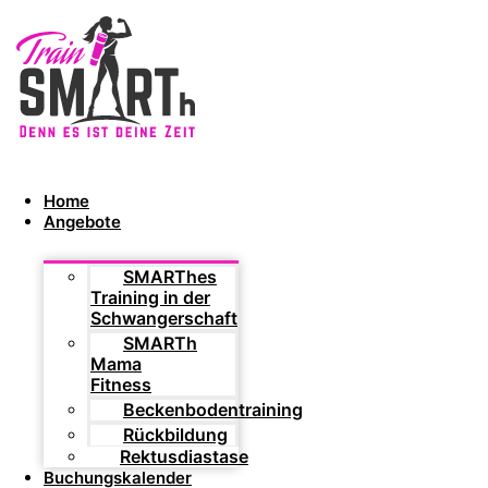
Home
Angebote
SMARThes
Training in der
Schwangerschaft
SMARTh
Mama
Fitness
Beckenbodentraining
Rückbildung
Rektusdiastase
Buchungskalender