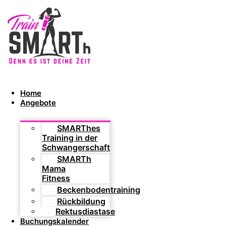
Home
Angebote
SMARThes
Training in der
Schwangerschaft
SMARTh
Mama
Fitness
Beckenbodentraining
Rückbildung
Rektusdiastase
Buchungskalender