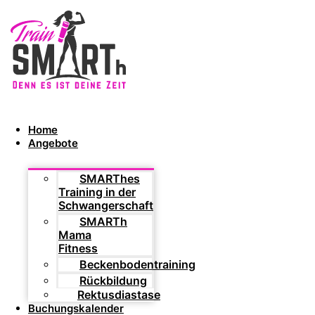
Home
Angebote
SMARThes
Training in der
Schwangerschaft
SMARTh
Mama
Fitness
Beckenbodentraining
Rückbildung
Rektusdiastase
Buchungskalender