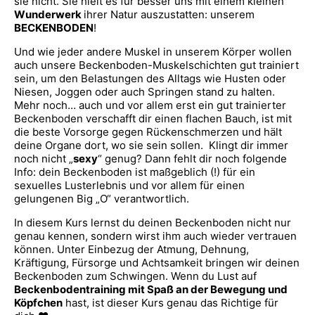
sie nicht. Sie hielt es für besser uns mit einem kleinen
Wunderwerk
ihrer Natur auszustatten: unserem
BECKENBODEN
!
Und wie jeder andere Muskel in unserem Körper wollen
auch unsere Beckenboden-Muskelschichten gut trainiert
sein, um den Belastungen des Alltags wie Husten oder
Niesen, Joggen oder auch Springen stand zu halten.
Mehr noch… auch und vor allem erst ein gut trainierter
Beckenboden verschafft dir einen flachen Bauch, ist mit
die beste Vorsorge gegen Rückenschmerzen und hält
deine Organe dort, wo sie sein sollen. Klingt dir immer
noch nicht „
sexy
“ genug? Dann fehlt dir noch folgende
Info: dein Beckenboden ist maßgeblich (!) für ein
sexuelles Lusterlebnis und vor allem für einen
gelungenen Big „O“ verantwortlich.
In diesem Kurs lernst du deinen Beckenboden nicht nur
genau kennen, sondern wirst ihm auch wieder vertrauen
können. Unter Einbezug der Atmung, Dehnung,
Kräftigung, Fürsorge und Achtsamkeit bringen wir deinen
Beckenboden zum Schwingen. Wenn du Lust auf
Beckenbodentraining mit Spaß an der Bewegung und
Köpfchen
hast, ist dieser Kurs genau das Richtige für