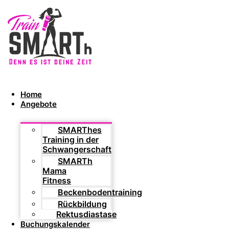
Home
Angebote
SMARThes
Training in der
Schwangerschaft
SMARTh
Mama
Fitness
Beckenbodentraining
Rückbildung
Rektusdiastase
Buchungskalender