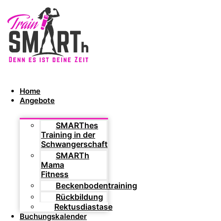
Home
Angebote
SMARThes
Training in der
Schwangerschaft
SMARTh
Mama
Fitness
Beckenbodentraining
Rückbildung
Rektusdiastase
Buchungskalender