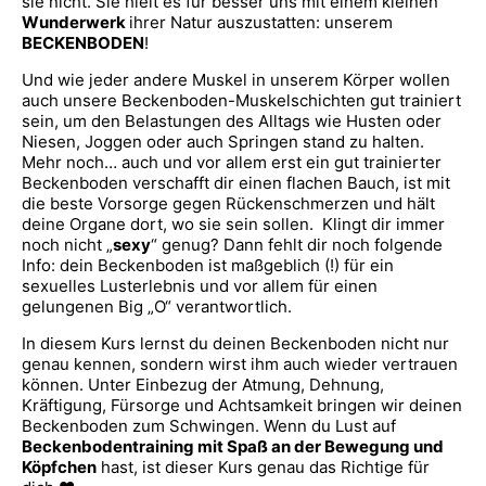
sie nicht. Sie hielt es für besser uns mit einem kleinen
Wunderwerk
ihrer Natur auszustatten: unserem
BECKENBODEN
!
Und wie jeder andere Muskel in unserem Körper wollen
auch unsere Beckenboden-Muskelschichten gut trainiert
sein, um den Belastungen des Alltags wie Husten oder
Niesen, Joggen oder auch Springen stand zu halten.
Mehr noch… auch und vor allem erst ein gut trainierter
Beckenboden verschafft dir einen flachen Bauch, ist mit
die beste Vorsorge gegen Rückenschmerzen und hält
deine Organe dort, wo sie sein sollen. Klingt dir immer
noch nicht „
sexy
“ genug? Dann fehlt dir noch folgende
Info: dein Beckenboden ist maßgeblich (!) für ein
sexuelles Lusterlebnis und vor allem für einen
gelungenen Big „O“ verantwortlich.
In diesem Kurs lernst du deinen Beckenboden nicht nur
genau kennen, sondern wirst ihm auch wieder vertrauen
können. Unter Einbezug der Atmung, Dehnung,
Kräftigung, Fürsorge und Achtsamkeit bringen wir deinen
Beckenboden zum Schwingen. Wenn du Lust auf
Beckenbodentraining mit Spaß an der Bewegung und
Köpfchen
hast, ist dieser Kurs genau das Richtige für