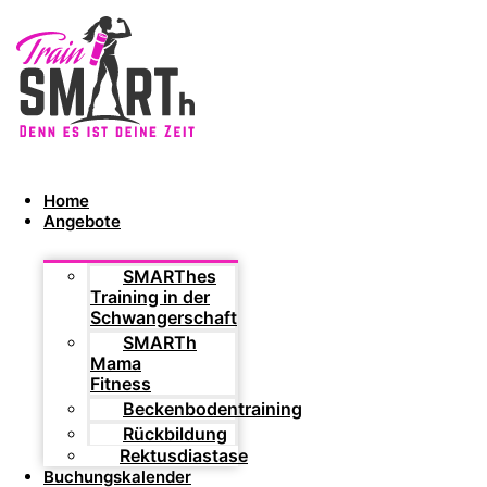
Home
Angebote
SMARThes
Training in der
Schwangerschaft
SMARTh
Mama
Fitness
Beckenbodentraining
Rückbildung
Rektusdiastase
Buchungskalender