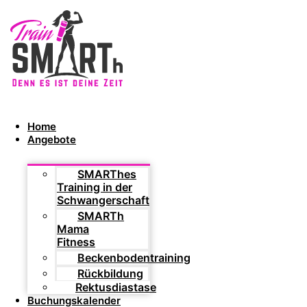
Home
Angebote
SMARThes
Training in der
Schwangerschaft
SMARTh
Mama
Fitness
Beckenbodentraining
Rückbildung
Rektusdiastase
Buchungskalender