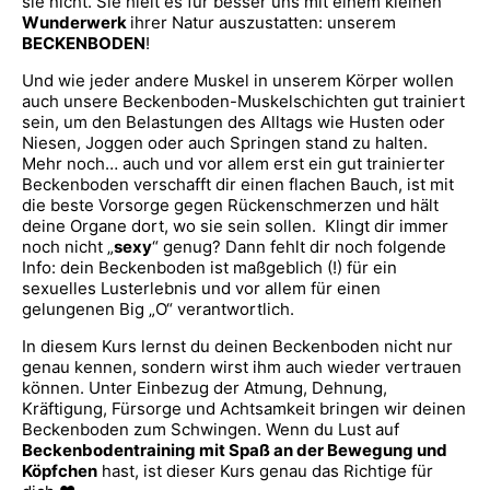
sie nicht. Sie hielt es für besser uns mit einem kleinen
Wunderwerk
ihrer Natur auszustatten: unserem
BECKENBODEN
!
Und wie jeder andere Muskel in unserem Körper wollen
auch unsere Beckenboden-Muskelschichten gut trainiert
sein, um den Belastungen des Alltags wie Husten oder
Niesen, Joggen oder auch Springen stand zu halten.
Mehr noch… auch und vor allem erst ein gut trainierter
Beckenboden verschafft dir einen flachen Bauch, ist mit
die beste Vorsorge gegen Rückenschmerzen und hält
deine Organe dort, wo sie sein sollen. Klingt dir immer
noch nicht „
sexy
“ genug? Dann fehlt dir noch folgende
Info: dein Beckenboden ist maßgeblich (!) für ein
sexuelles Lusterlebnis und vor allem für einen
gelungenen Big „O“ verantwortlich.
In diesem Kurs lernst du deinen Beckenboden nicht nur
genau kennen, sondern wirst ihm auch wieder vertrauen
können. Unter Einbezug der Atmung, Dehnung,
Kräftigung, Fürsorge und Achtsamkeit bringen wir deinen
Beckenboden zum Schwingen. Wenn du Lust auf
Beckenbodentraining mit Spaß an der Bewegung und
Köpfchen
hast, ist dieser Kurs genau das Richtige für