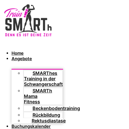
Home
Angebote
SMARThes
Training in der
Schwangerschaft
SMARTh
Mama
Fitness
Beckenbodentraining
Rückbildung
Rektusdiastase
Buchungskalender