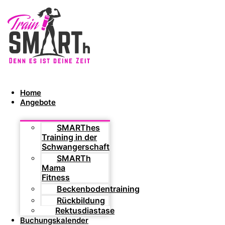
Home
Angebote
SMARThes
Training in der
Schwangerschaft
SMARTh
Mama
Fitness
Beckenbodentraining
Rückbildung
Rektusdiastase
Buchungskalender