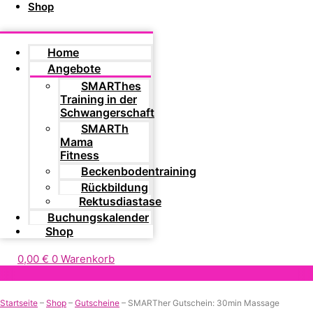
Shop
Home
Angebote
SMARThes
Training in der
Schwangerschaft
SMARTh
Mama
Fitness
Beckenbodentraining
Rückbildung
Rektusdiastase
Buchungskalender
Shop
0,00
€
0
Warenkorb
Startseite
–
Shop
–
Gutscheine
–
SMARTher Gutschein: 30min Massage