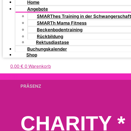
Home
Angebote
SMARThes Training in der Schwangerschaf
SMARTh Mama Fitness
Beckenbodentraining
Rückbildung
Rektusdiastase
Buchungskalender
Shop
0,00
€
0
Warenkorb
PRÄSENZ
CHARITY 