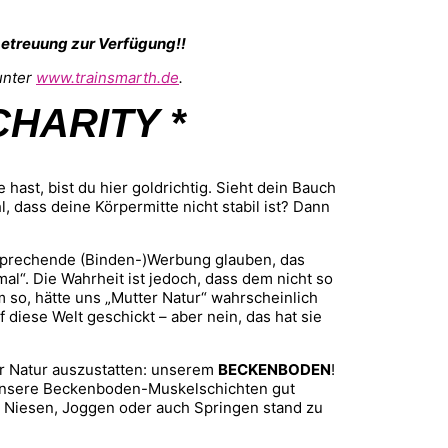
betreuung zur Verfügung!!
unter
www.trainsmarth.de
.
CHARITY *
ast, bist du hier goldrichtig. Sieht dein Bauch
, dass deine Körpermitte nicht stabil ist? Dann
tsprechende (Binden-)Werbung glauben, das
al“. Die Wahrheit ist jedoch, dass dem nicht so
m so, hätte uns „Mutter Natur“ wahrscheinlich
 diese Welt geschickt – aber nein, das hat sie
er Natur auszustatten: unserem
BECKENBODEN
!
 unsere Beckenboden-Muskelschichten gut
r Niesen, Joggen oder auch Springen stand zu