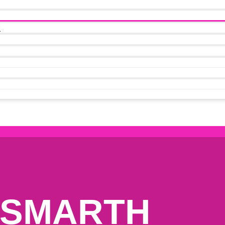
t
* SMARTH