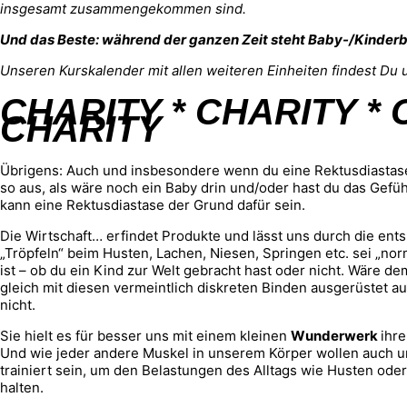
insgesamt zusammengekommen sind.
Und das Beste: während der ganzen Zeit steht Baby-/Kinder
Unseren Kurskalender mit allen weiteren Einheiten findest Du 
CHARITY * CHARITY * 
CHARITY
Übrigens: Auch und insbesondere wenn du eine Rektusdiastase h
so aus, als wäre noch ein Baby drin und/oder hast du das Gefühl
kann eine Rektusdiastase der Grund dafür sein.
Die Wirtschaft… erfindet Produkte und lässt uns durch die en
„Tröpfeln“ beim Husten, Lachen, Niesen, Springen etc. sei „norm
ist – ob du ein Kind zur Welt gebracht hast oder nicht. Wäre de
gleich mit diesen vermeintlich diskreten Binden ausgerüstet auf
nicht.
Sie hielt es für besser uns mit einem kleinen
Wunderwerk
ihr
Und wie jeder andere Muskel in unserem Körper wollen auch
trainiert sein, um den Belastungen des Alltags wie Husten ode
halten.