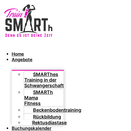
Home
Angebote
SMARThes
Training in der
Schwangerschaft
SMARTh
Mama
Fitness
Beckenbodentraining
Rückbildung
Rektusdiastase
Buchungskalender