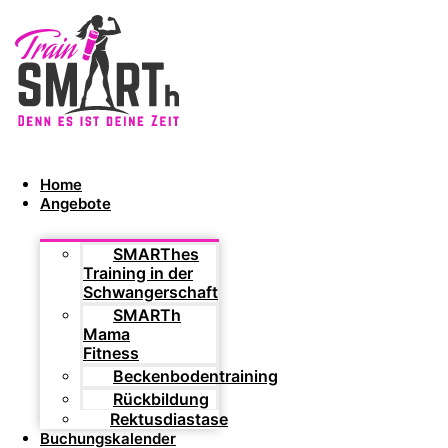
Home
Angebote
SMARThes
Training in der
Schwangerschaft
SMARTh
Mama
Fitness
Beckenbodentraining
Rückbildung
Rektusdiastase
Buchungskalender