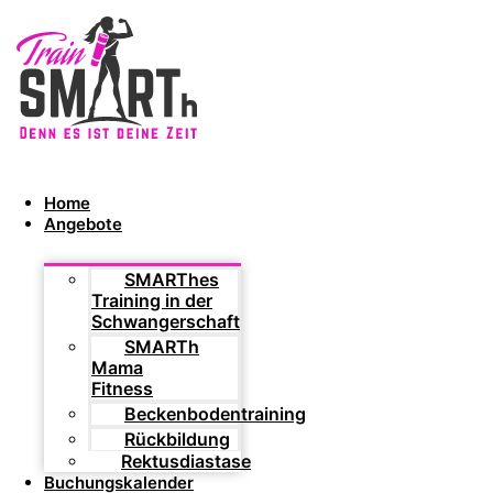
Home
Angebote
SMARThes
Training in der
Schwangerschaft
SMARTh
Mama
Fitness
Beckenbodentraining
Rückbildung
Rektusdiastase
Buchungskalender