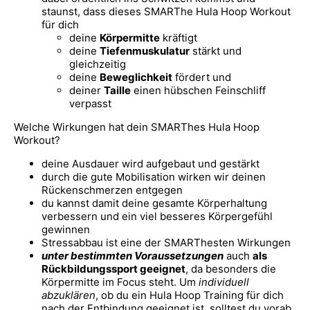
staunst, dass dieses SMARThe Hula Hoop Workout
für dich
deine
Körpermitte
kräftigt
deine
Tiefenmuskulatur
stärkt und
gleichzeitig
deine
Beweglichkeit
fördert und
deiner
Taille
einen hübschen Feinschliff
verpasst
Welche Wirkungen hat dein SMARThes Hula Hoop
Workout?
deine Ausdauer wird aufgebaut und gestärkt
durch die gute Mobilisation wirken wir deinen
Rückenschmerzen entgegen
du kannst damit deine gesamte Körperhaltung
verbessern und ein viel besseres Körpergefühl
gewinnen
Stressabbau ist eine der SMARThesten Wirkungen
unter bestimmten Voraussetzungen
auch
als
Rückbildungssport geeignet
, da besonders die
Körpermitte im Focus steht. Um
individuell
abzuklären
, ob du ein Hula Hoop Training für dich
nach der Entbindung geeignet ist, solltest du vorab