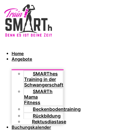
Home
Angebote
SMARThes
Training in der
Schwangerschaft
SMARTh
Mama
Fitness
Beckenbodentraining
Rückbildung
Rektusdiastase
Buchungskalender