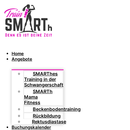
Home
Angebote
SMARThes
Training in der
Schwangerschaft
SMARTh
Mama
Fitness
Beckenbodentraining
Rückbildung
Rektusdiastase
Buchungskalender