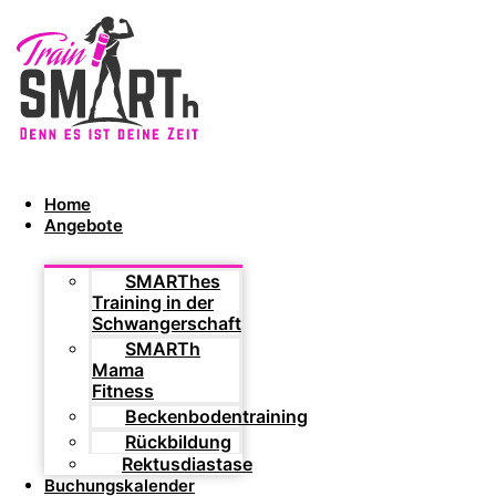
Home
Angebote
SMARThes
Training in der
Schwangerschaft
SMARTh
Mama
Fitness
Beckenbodentraining
Rückbildung
Rektusdiastase
Buchungskalender