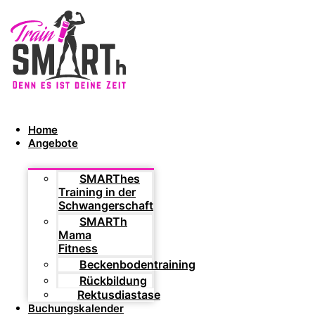
Home
Angebote
SMARThes
Training in der
Schwangerschaft
SMARTh
Mama
Fitness
Beckenbodentraining
Rückbildung
Rektusdiastase
Buchungskalender